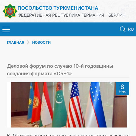
ПОСОЛЬСТВО ТУРКМЕНИСТАНА
ФЕДЕРАТИВНАЯ РЕСПУБЛИКА ГЕРМАНИЯ - БЕРЛИН
RU
ГЛАВНАЯ
НОВОСТИ
ГЛАВНАЯ
НОВОСТИ
Деловой форум по случаю 10-й годовщины
создания формата «С5+1»
МИД ТУРКМЕНИСТАНА
8
Ноя
ТУРКМЕНИСТАН
КОНСУЛЬСКИЙ ОТДЕЛ
ИНВЕСТИЦИИ В ТУРКМЕНИСТАН
В Мемориальном центре исполнительских искусств