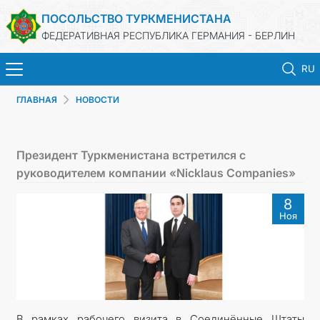
ПОСОЛЬСТВО ТУРКМЕНИСТАНА
ФЕДЕРАТИВНАЯ РЕСПУБЛИКА ГЕРМАНИЯ - БЕРЛИН
RU
ГЛАВНАЯ
НОВОСТИ
ГЛАВНАЯ
НОВОСТИ
Президент Туркменистана встретился с
руководителем компании «Nicklaus Companies»
МИД ТУРКМЕНИСТАНА
8
Ноя
ТУРКМЕНИСТАН
КОНСУЛЬСКИЙ ОТДЕЛ
ИНВЕСТИЦИИ В ТУРКМЕНИСТАН
В рамках рабочего визита в Соединённые Штаты