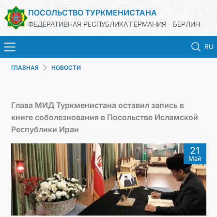
ПОСОЛЬСТВО ТУРКМЕНИСТАНА
ФЕДЕРАТИВНАЯ РЕСПУБЛИКА ГЕРМАНИЯ - БЕРЛИН
RU
ГЛАВНАЯ
НОВОСТИ
ГЛАВНАЯ
НОВОСТИ
Глава МИД Туркменистана оставил запись в
книге соболезнования в Посольстве Исламской
МИД ТУРКМЕНИСТАНА
Республики Иран
21
ТУРКМЕНИСТАН
Май
КОНСУЛЬСКИЙ ОТДЕЛ
ИНВЕСТИЦИИ В ТУРКМЕНИСТАН